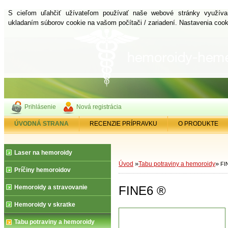
S cieľom uľahčiť užívateľom používať naše webové stránky využíva
ukladaním súborov cookie na vašom počítači / zariadení. Nastavenia coo
Prihlásenie
Nová registrácia
ÚVODNÁ STRANA
RECENZIE PRÍPRAVKU
O PRODUKTE
Laser na hemoroidy
»
»
Úvod
Tabu potraviny a hemoroidy
FI
Príčiny hemoroidov
Hemoroidy a stravovanie
FINE6 ®
Hemoroidy v skratke
Tabu potraviny a hemoroidy