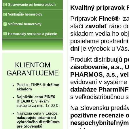
Stravovanie pri hemoroidoch
Kvalitný prípravok
Vonkajšie hemoroidy
Prípravok
Fine6®
za
Vnútorné hemoroidy
stačí
zavolať
ráno d
skladom vedia ho ob
Hemoroidy svrbenie a pálenie
posielame prostredn
dní
je výrobok u Vás
Produkt distribuujú
po
KLIENTOM
zásobovanie, a.s., 
GARANTUJEME
PHARMOS, a.s., veľk
evidovaní v systéme
Produkt FINE6
®
držíme
databáze PharmIN
skladom
s veľkodistribučnou
Najnižšiu cenu FINE6
®
14,00 €
, v lekárni
zakúpite za min. 17,00 €
Na Slovensku predá
Najnižšia cena v Európe,
pozitívne recenzie 
nakupujete priamo od
nespochybniteľným 
výhradného distribútora
pre Slovenskú