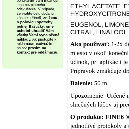
ponúkame Vám možnosť
ETHYL ACETATE, 
jeho bezplatného
odskúšania. V prípade,
HYDROXYCITRONE
že vrátite celú dodanú
zásielku Fine6,
zníženu
o polovicu spotreby
EUGENOL, LIMONE
jednej fľaštičky
,
sme
CITRAL, LINALOOL
ochotní uhradiť Vám
všetky Vami vynaložené
náklady.
Ak pristúpite k
Ako používať:
1-2x de
reklamácii, nadviažte
najprv
prosím na
miesto v okolí konečn
kontakt pre reklámaciu.
účinok, pri aplikácii j
Prípravok zmäkčuje dr
Balenie:
50 ml
Upozornenie: Určené n
slnečných lúčov aj pr
O produkte: FINE6 
jednotlivé protokoly a