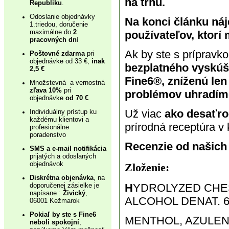
na trhu.
Republiku
.
Odoslanie objednávky
Na konci článku náj
1.triedou, doručenie
maximálne do
2
používateľov, ktorí
pracovných dn
í
Ak by ste s prípravk
Poštovné zdarma
pri
objednávke od 33 €,
inak
bezplatného vyskúša
2,5 €
Fine6®, zníženú len 
Množstevná a vernostná
zľava 10%
pri
problémov uhradíme
objednávke
od 70 €
Už viac
ako desaťroč
Individuálny prístup ku
každému klientovi a
prírodná receptúra v
profesionálne
poradenstvo
Recenzie od našich
SMS a e-mail notifikácia
prijatých a odoslaných
objednávok
Zloženie:
Diskrétna objenávka
, na
H
YDROLYZED CHES
doporučenej zásielke je
napísane :
Živický
,
ALCOHOL DENAT. 6
06001 Kežmarok
Pokiaľ by ste s Fine6
MENTHOL, AZULEN
neboli spokojní
,